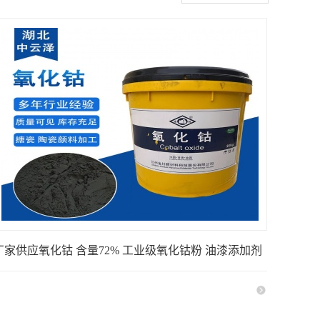
厂家供应氧化钴 含量72% 工业级氧化钴粉 油漆添加剂