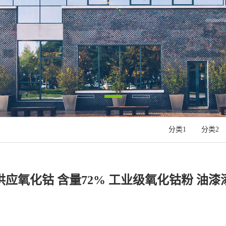
分类1
分类2
供应氧化钴 含量72% 工业级氧化钴粉 油漆