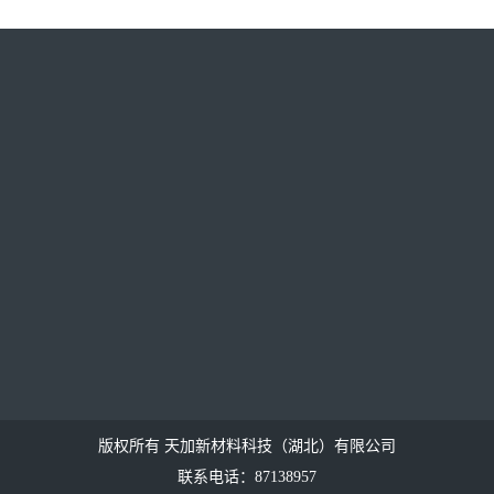
网站首页
关于我们
产品展示
新闻资讯
荣誉证书
客户案例
联系我们
版权所有 天加新材料科技（湖北）有限公司
联系电话：
87138957