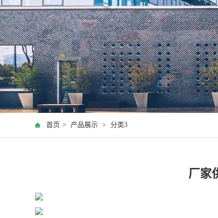
首页
>
产品展示
>
分类3
厂家