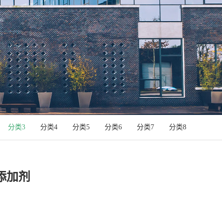
分类3
分类4
分类5
分类6
分类7
分类8
添加剂