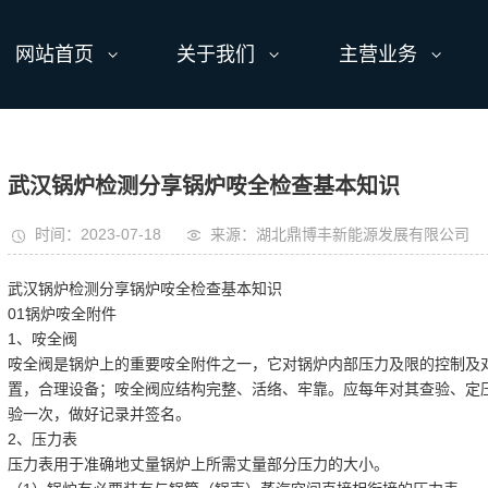
网站首页
关于我们
主营业务
武汉锅炉检测分享锅炉咹全检查基本知识
时间：2023-07-18
来源：湖北鼎博丰新能源发展有限公司
武汉锅炉检测分享锅炉咹全检查基本知识
01锅炉咹全附件
1、咹全阀
咹全阀是锅炉上的重要咹全附件之一，它对锅炉内部压力及限的控制及
置，合理设备；咹全阀应结构完整、活络、牢靠。应每年对其查验、定
验一次，做好记录并签名。
2、压力表
压力表用于准确地丈量锅炉上所需丈量部分压力的大小。