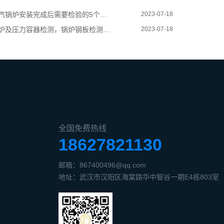
汽锅炉安装完成后需要检验的5个项目!
2023-07-18
炉及压力容器检测，锅炉钢板检测怎么取样？
2023-07-18
全国免费热线
18627821130
邮箱：867400496@qq.com
地址：武汉市汉阳区海棠路华中智谷一期E4栋803室