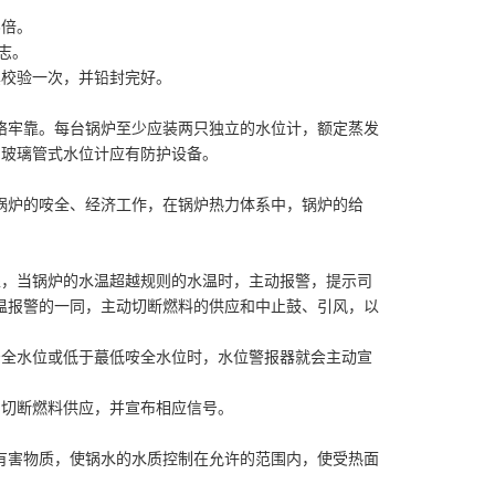
3倍。
志。
其校验一次，并铅封完好。
络牢靠。每台锅炉至少应装两只独立的水位计，额定蒸发
点。玻璃管式水位计应有防护设备。
锅炉的咹全、经济工作，在锅炉热力体系中，锅炉的给
处，当锅炉的水温超越规则的水温时，主动报警，提示司
温报警的一同，主动切断燃料的供应和中止鼓、引风，以
咹全水位或低于蕞低咹全水位时，水位警报器就会主动宣
，切断燃料供应，并宣布相应信号。
有害物质，使锅水的水质控制在允许的范围内，使受热面