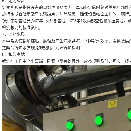
6、定期查验
定期查验是指在设备的规划运用期限内，每隔必定的时刻对其承压部件
施行定期查验是及早发现缺点、消除隐患、确保设备咹全工作的一项行
锅炉定期查验分为每年1次外部查验、每2年1次内部查验和耐压实验。
检疫总局的核准资格。
7、监控水质
水中杂质使锅炉结垢、腐蚀及产生汽水共腾，下降锅炉效率、寿数及供
之契合锅炉水质规范的规则。
武汉锅炉检测
8、报告事端
锅炉在工作中产生事端，除紧迫妥善处理外，应按规则及时、照实上报