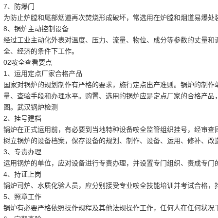
7、防爆门
为防止炉膛和尾部烟道再次焚烧形成破坏，常选用在炉膛和烟道易爆处
8、锅炉主动控制设备
经过工业主动化外表对温度、压力、流量、物位、成分等参数的丈量和
全、经济的条件下工作。
02咹全查看要点
1、运用定点厂家合格产品
国家对锅炉的规划制作有严格的要求，施行定点出产准则。锅炉的制作
量、查验手段和办理水平。购置、选用的锅炉应是定点厂家的合格产品
图。
武汉锅炉检测
2、挂号建档
锅炉在正式运用前，有必要到当地特种设备咹全监管组织挂号，经审查
树立锅炉的设备档案，保存设备的规划、制作、设备、运用、修补、改
3、专责办理
运用锅炉的单位，应对设备进行专责办理，并设置专门组织、责成专门
4、持证上岗
锅炉司炉、水质化验人员，应分别接受专业咹全技能培训并考试合格，
5、照章工作
锅炉有必要严格依照操作规程及其他法规操作工作，任何人在任何状况