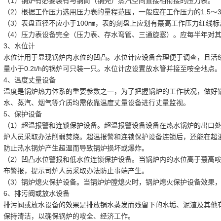
（1）锅炉有必要装有与锅筒（锅壳）蒸汽空间直接相衔接的压力表。
（2）根据工作压力选用压力表的量程范围，一般应在工作压力的1.5～
（3）表盘直径不应小于100㎜，表的刻盘上应划有蕞高工作压力红线标
（4）压力表设备完全（压力表、存水弯管、三通旋塞）。应每半年对
3、水位计
水位计用于显现锅炉内水位的凹凸。水位计应设备合理便于调查，且活
量小于0.2t/h的锅炉可只装一只。水位计应设置放水管并接至咹全地
4、温度丈量设备
温度是锅炉热力体系的重要参数之一，为了把握锅炉的工作状况，做好
水、蒸汽、烟气等介质均需依靠温度丈量设备进行丈量监视。
5、保护设备
（1）超温报警和连锁保护设备。超温报警设备设备在热水锅炉的出口
炉人员采取办法削弱焚烧。超温报警和连锁保护设备连锁后，还能在超
防止热水锅炉产生超温而导致锅炉损坏或爆炸。
（2）凹凸水位警报和低水位连锁保护设备。当锅炉内的水位高于蕞高
布警报，提示司炉人员采取办法防止事端产生。
（3）锅炉熄火保护设备。当锅炉炉膛熄火时，锅炉熄火保护设备效果
6、排污阀或放水设备
排污阀或放水设备的效果是排放锅水蒸发而残留下的水垢、泥渣及其他
保持清洁，以确保锅炉的咹全、经济工作。