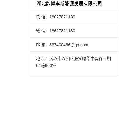
湖北鼎博丰新能源发展有限公司
电 话：18627821130
微 信：18627821130
邮 箱：867400496@qq.com
地 址：武汉市汉阳区海棠路华中智谷一期
E4栋803室