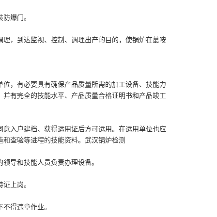
装防爆门。
调理，到达监视、控制、调理出产的目的，使锅炉在蕞咹
单位，有必要具有确保产品质量所需的加工设备、技能力
，并有完全的技能水平、产品质量合格证明书和产品竣工
同意入户建档、获得运用证后方可运用。在运用单位也应
造和查验等进程的技能资料。
武汉锅炉检测
的领导和技能人员负责办理设备。
持证上岗。
下不得违章作业。